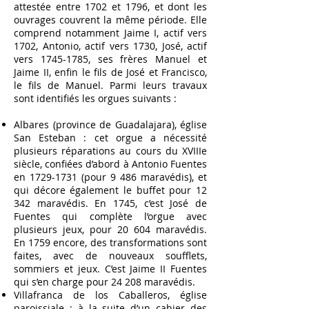
attestée entre 1702 et 1796, et dont les
ouvrages couvrent la même période. Elle
comprend notamment Jaime I, actif vers
1702, Antonio, actif vers 1730, José, actif
vers
1745-1785
, ses frères Manuel et
Jaime II, enfin le fils de José et Francisco,
le fils de Manuel. Parmi leurs travaux
sont identifiés les orgues suivants :
Albares (province de Guadalajara), église
San Esteban : cet orgue a nécessité
plusieurs réparations au cours du XVIIIe
siècle, confiées d’abord à Antonio Fuentes
en
1729-1731
(pour 9 486 maravédis), et
qui décore également le buffet pour 12
342 maravédis. En 1745, c’est José de
Fuentes qui complète l’orgue avec
plusieurs jeux, pour 20 604 maravédis.
En 1759 encore, des transformations sont
faites, avec de nouveaux soufflets,
sommiers et jeux. C’est Jaime II Fuentes
qui s’en charge pour 24 208 maravédis.
Villafranca de los Caballeros, église
paroissiale : à la suite d’un cahier des