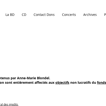
La BD
CD
Contact Dons
Concerts
Archives
P
etenus par Anne-Marie Blondel.
tion sont entièrement affectés aux
objectifs
non lucratifs du
fonds
ral des impôts
.