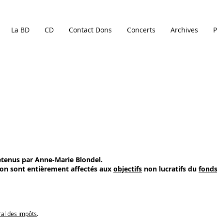
La BD
CD
Contact Dons
Concerts
Archives
P
etenus par Anne-Marie Blondel.
tion sont entièrement affectés aux
objectifs
non lucratifs du
fonds
ral des impôts
.