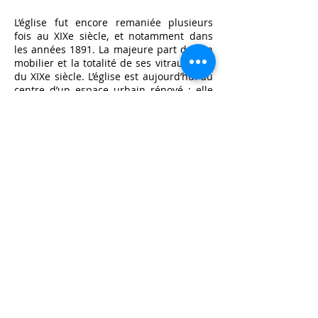
L’église fut encore remaniée plusieurs
fois au XIXe siècle, et notamment dans
les années 1891. La majeure part de son
mobilier et la totalité de ses vitraux date
du XIXe siècle. L’église est aujourd’hui au
centre d’un espace urbain rénové ; elle
dispose d’un parvis devant les façades
nord et ouest. Sa décoration extérieure a
été terminée en 2003 par le sculpteur
Stéphane Daireau suite à une
souscription publique lancée par la
Société archéologique de Fresnes.
Le volume réduit de cette église, son plan
en rectangle peu allongé et son
acoustique se prêtent idéalement à
accueillir l’orgue historique de
Buenafuente del Sistal.
Une seconde église a été construite à
Fresnes en 1958 : Notre-Dame-de-la-
Merci. Elle est devenue l’église la plus