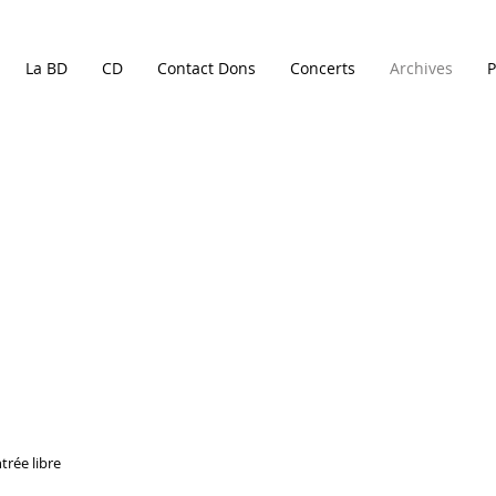
La BD
CD
Contact Dons
Concerts
Archives
P
trée libre