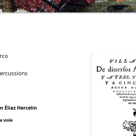
arco
percussions
on
Éliaz Hercelin
e viole