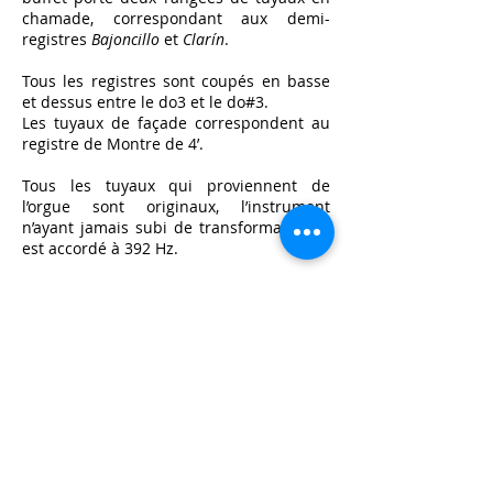
chamade, correspondant aux demi-
registres
Bajoncillo
et
Clarín
.
Tous les registres sont coupés en basse
et dessus entre le do3 et le do#3.
Les tuyaux de façade correspondent au
registre de Montre de
4’.
Tous les tuyaux qui proviennent de
l’orgue sont originaux, l’instrument
n’ayant jamais subi de transformation. Il
est accordé à 392 Hz.
Les tuyaux sont coupés au ton et l’étoffe
est composée de 52% d’étain et de 48%
de plomb.
Les biseaux des tuyaux sont en plomb
martelé, sans dents.
L’instrument comprend 774 tuyaux au
total, desquels 8 seulement sont en bois
(première octave du Bourdon 8’).